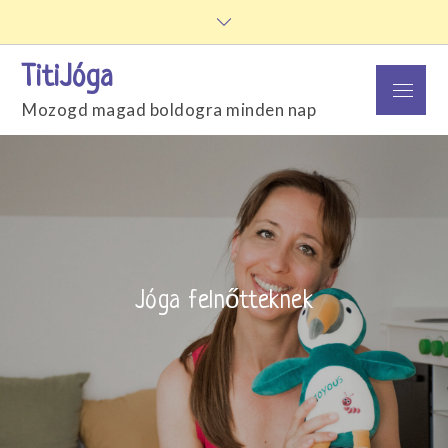
Skip
to
content
TitiJóga
Menu
Mozogd magad boldogra minden nap
Jóga felnőtteknek