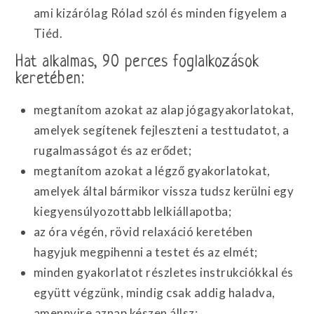
ami kizárólag Rólad szól és minden figyelem a
Tiéd.
Hat alkalmas, 90 perces foglalkozások
keretében:
megtanítom azokat az alap jógagyakorlatokat,
amelyek segítenek fejleszteni a testtudatot, a
rugalmasságot és az erődet;
megtanítom azokat a légző gyakorlatokat,
amelyek által bármikor vissza tudsz kerülni egy
kiegyensúlyozottabb lelkiállapotba;
az óra végén, rövid relaxáció keretében
hagyjuk megpihenni a testet és az elmét;
minden gyakorlatot részletes instrukciókkal és
együtt végzünk, mindig csak addig haladva,
amennyire aznap készen állsz;