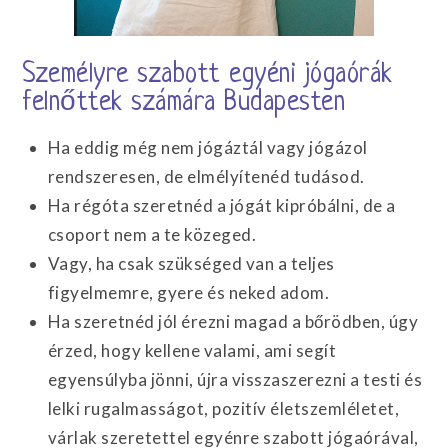
Személyre szabott egyéni jógaórák
felnőttek számára Budapesten
Ha eddig még nem jógáztál vagy jógázol
rendszeresen, de elmélyítenéd tudásod.
Ha régóta szeretnéd a jógát kipróbálni, de a
csoport nem a te közeged.
Vagy, ha csak szükséged van a teljes
figyelmemre, gyere és neked adom.
Ha szeretnéd jól érezni magad a bőrödben, úgy
érzed, hogy kellene valami, ami segít
egyensúlyba jönni, újra visszaszerezni a testi és
lelki rugalmasságot, pozitív életszemléletet,
várlak szeretettel egyénre szabott jógaórával,