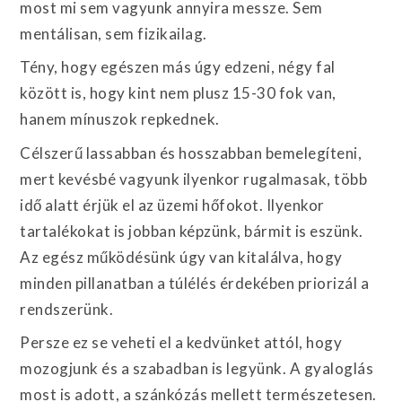
most mi sem vagyunk annyira messze. Sem
mentálisan, sem fizikailag.
Tény, hogy egészen más úgy edzeni, négy fal
között is, hogy kint nem plusz 15-30 fok van,
hanem mínuszok repkednek.
Célszerű lassabban és hosszabban bemelegíteni,
mert kevésbé vagyunk ilyenkor rugalmasak, több
idő alatt érjük el az üzemi hőfokot. Ilyenkor
tartalékokat is jobban képzünk, bármit is eszünk.
Az egész működésünk úgy van kitalálva, hogy
minden pillanatban a túlélés érdekében priorizál a
rendszerünk.
Persze ez se veheti el a kedvünket attól, hogy
mozogjunk és a szabadban is legyünk. A gyaloglás
most is adott, a szánkózás mellett természetesen.