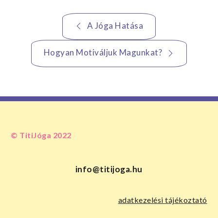
Bejegyzés
A Jóga Hatása
navigáció
Hogyan Motiváljuk Magunkat?
© TitiJóga 2022
info@titijoga.hu
adatkezelési tájékoztató