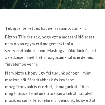
Tél, igazi tél lett és hát nem számítottunk rá.
Biztos Ti is érzitek, hogy ezt a mostani időjárást
nem olyan egyszerű megemészteni a
szervezetünknek sem. Máshogy működünk és ezt
az edzéseinknél, heti mozgásainknál is érdemes
figyelembe venni.
Nem biztos, hogy úgy fel tudunk pörögni, mint
máskor, sőt fáradtabbnak és kevésbé
mozgékonynak is érezhetjük magunkat. Több
megértéssel lehetünk titokban a téli álmot alvó
macik és sünik felé. Felmerül bennünk, hogy ettől