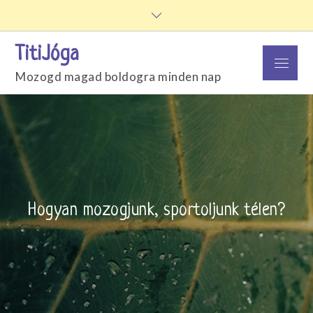
Skip
to
content
TitiJóga
Menu
Mozogd magad boldogra minden nap
Hogyan mozogjunk, sportoljunk télen?