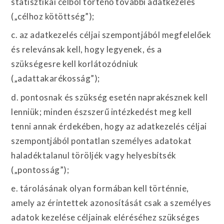
statisztikai célból történő további adatkezelés
(„célhoz kötöttség”);
c. az adatkezelés céljai szempontjából megfelelőek
és relevánsak kell, hogy legyenek, és a
szükségesre kell korlátozódniuk
(„adattakarékosság”);
d. pontosnak és szükség esetén naprakésznek kell
lenniük; minden észszerű intézkedést meg kell
tenni annak érdekében, hogy az adatkezelés céljai
szempontjából pontatlan személyes adatokat
haladéktalanul töröljék vagy helyesbítsék
(„pontosság”);
e. tárolásának olyan formában kell történnie,
amely az érintettek azonosítását csak a személyes
adatok kezelése céljainak eléréséhez szükséges