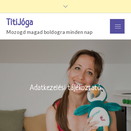
Skip
to
content
TitiJóga
Menu
Mozogd magad boldogra minden nap
Adatkezelési tájékoztató