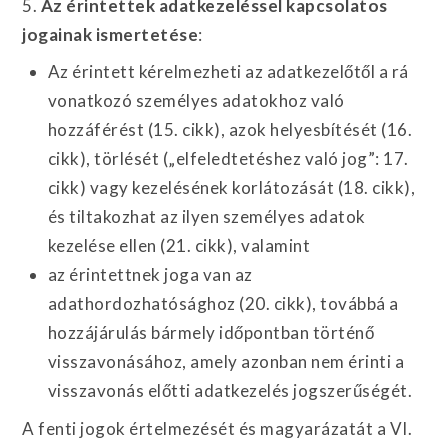
5.
Az érintettek adatkezeléssel kapcsolatos
jogainak ismertetése
:
Az érintett kérelmezheti az adatkezelőtől a rá
vonatkozó személyes adatokhoz való
hozzáférést (15. cikk), azok helyesbítését (16.
cikk), törlését („elfeledtetéshez való jog”: 17.
cikk) vagy kezelésének korlátozását (18. cikk),
és tiltakozhat az ilyen személyes adatok
kezelése ellen (21. cikk), valamint
az érintettnek joga van az
adathordozhatósághoz (20. cikk), továbbá a
hozzájárulás bármely időpontban történő
visszavonásához, amely azonban nem érinti a
visszavonás előtti adatkezelés jogszerűségét.
A fenti jogok értelmezését és magyarázatát a VI.