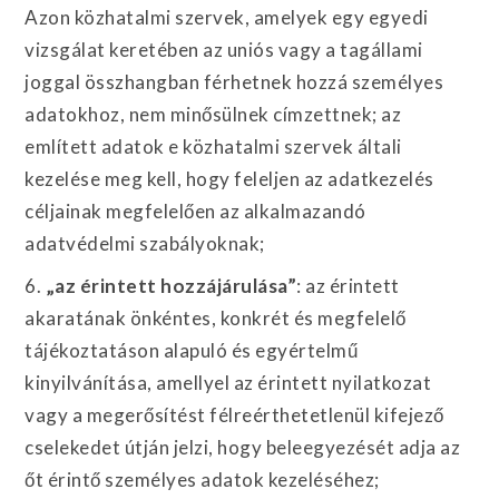
Azon közhatalmi szervek, amelyek egy egyedi
vizsgálat keretében az uniós vagy a tagállami
joggal összhangban férhetnek hozzá személyes
adatokhoz, nem minősülnek címzettnek; az
említett adatok e közhatalmi szervek általi
kezelése meg kell, hogy feleljen az adatkezelés
céljainak megfelelően az alkalmazandó
adatvédelmi szabályoknak;
6.
„az érintett hozzájárulása”
: az érintett
akaratának önkéntes, konkrét és megfelelő
tájékoztatáson alapuló és egyértelmű
kinyilvánítása, amellyel az érintett nyilatkozat
vagy a megerősítést félreérthetetlenül kifejező
cselekedet útján jelzi, hogy beleegyezését adja az
őt érintő személyes adatok kezeléséhez;